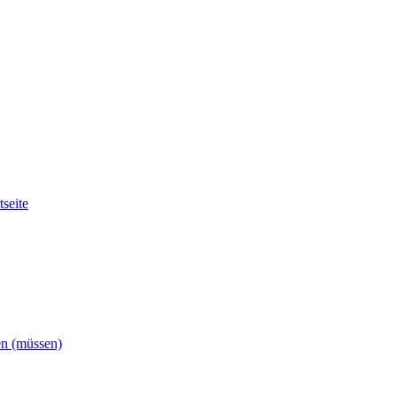
tseite
en (müssen)