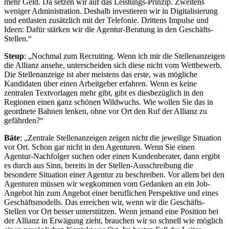
mehr Geld. Da setzen wir auf das Leistungs-Prinzip. Zweitens
weniger Administration. Deshalb investieren wir in Digitalisierung
und entlasten zusätzlich mit der Telefonie. Drittens Impulse und
Ideen: Dafür stärken wir die Agentur-Beratung in den Geschäfts-
Stellen.“
Steup
: „Nochmal zum Recruiting. Wenn ich mir die Stellenanzeigen
die Allianz ansehe, unterscheiden sich diese nicht vom Wettbewerb.
Die Stellenanzeige ist aber meistens das erste, was mögliche
Kandidaten über einen Arbeitgeber erfahren. Wenn es keine
zentralen Textvorlagen mehr gibt, gibt es diesbezüglich in den
Regionen einen ganz schönen Wildwuchs. Wie wollen Sie das in
geordnete Bahnen lenken, ohne vor Ort den Ruf der Allianz zu
gefährden?“
Bäte
: „Zentrale Stellenanzeigen zeigen nicht die jeweilige Situation
vor Ort. Schon gar nicht in den Agenturen. Wenn Sie einen
Agentur-Nachfolger suchen oder einen Kundenberater, dann ergibt
es durch aus Sinn, bereits in der Stellen-Ausschreibung die
besondere Situation einer Agentur zu beschreiben. Vor allem bei den
Agenturen müssen wir wegkommen vom Gedanken an ein Job-
Angebot hin zum Angebot einer beruflichen Perspektive und eines
Geschäftsmodells. Das erreichen wir, wenn wir die Geschäfts-
Stellen vor Ort besser unterstützen. Wenn jemand eine Position bei
der Allianz in Erwägung zieht, brauchen wir so schnell wie möglich