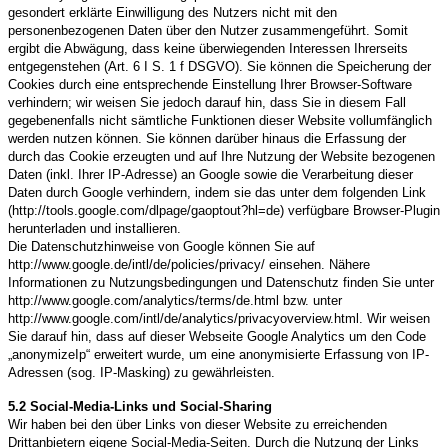
gesondert erklärte Einwilligung des Nutzers nicht mit den
personenbezogenen Daten über den Nutzer zusammengeführt. Somit
ergibt die Abwägung, dass keine überwiegenden Interessen Ihrerseits
entgegenstehen (Art. 6 I S. 1 f DSGVO). Sie können die Speicherung der
Cookies durch eine entsprechende Einstellung Ihrer Browser-Software
verhindern; wir weisen Sie jedoch darauf hin, dass Sie in diesem Fall
gegebenenfalls nicht sämtliche Funktionen dieser Website vollumfänglich
werden nutzen können. Sie können darüber hinaus die Erfassung der
durch das Cookie erzeugten und auf Ihre Nutzung der Website bezogenen
Daten (inkl. Ihrer IP-Adresse) an Google sowie die Verarbeitung dieser
Daten durch Google verhindern, indem sie das unter dem folgenden Link
(http://tools.google.com/dlpage/gaoptout?hl=de) verfügbare Browser-Plugin
herunterladen und installieren.
Die Datenschutzhinweise von Google können Sie auf
http://www.google.de/intl/de/policies/privacy/ einsehen. Nähere
Informationen zu Nutzungsbedingungen und Datenschutz finden Sie unter
http://www.google.com/analytics/terms/de.html bzw. unter
http://www.google.com/intl/de/analytics/privacyoverview.html. Wir weisen
Sie darauf hin, dass auf dieser Webseite Google Analytics um den Code
„anonymizeIp“ erweitert wurde, um eine anonymisierte Erfassung von IP-
Adressen (sog. IP-Masking) zu gewährleisten.
5.2
S
ocial-Media-Links und Social-Sharing
Wir haben bei den über Links von dieser Website zu erreichenden
Drittanbietern eigene Social-Media-Seiten. Durch die Nutzung der Links