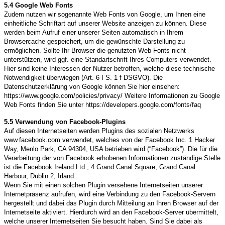
5.4
G
oogle Web Fonts
Zudem nutzen wir sogenannte Web Fonts von Google, um Ihnen eine
einheitliche Schriftart auf unserer Website anzeigen zu können. Diese
werden beim Aufruf einer unserer Seiten automatisch in Ihrem
Browsercache gespeichert, um die gewünschte Darstellung zu
ermöglichen. Sollte Ihr Browser die genutzten Web Fonts nicht
unterstützen, wird ggf. eine Standartschrift Ihres Computers verwendet.
Hier sind keine Interessen der Nutzer betroffen, welche diese technische
Notwendigkeit überwiegen (Art. 6 I S. 1 f DSGVO). Die
Datenschutzerklärung von Google können Sie hier einsehen:
https://www.google.com/policies/privacy/ Weitere Informationen zu Google
Web Fonts finden Sie unter https://developers.google.com/fonts/faq
5.5 V
erwendung von Facebook-Plugins
Auf diesen Internetseiten werden Plugins des sozialen Netzwerks
www.facebook.com verwendet, welches von der Facebook Inc. 1 Hacker
Way, Menlo Park, CA 94304, USA betrieben wird (“Facebook”). Die für die
Verarbeitung der von Facebook erhobenen Informationen zuständige Stelle
ist die Facebook Ireland Ltd., 4 Grand Canal Square, Grand Canal
Harbour, Dublin 2, Irland.
Wenn Sie mit einen solchen Plugin versehene Internetseiten unserer
Internetpräsenz aufrufen, wird eine Verbindung zu den Facebook-Servern
hergestellt und dabei das Plugin durch Mitteilung an Ihren Browser auf der
Internetseite aktiviert. Hierdurch wird an den Facebook-Server übermittelt,
welche unserer Internetseiten Sie besucht haben. Sind Sie dabei als