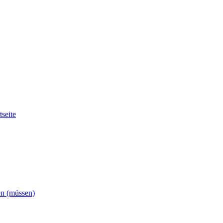
tseite
en (müssen)