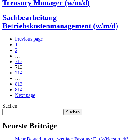
Treasury Manager (w/m/d)
Sachbearbeitung
Betriebskostenmanagement (w/m/d)
Previous page
1
2
…
712
713
714
…
813
814
Next page
Suchen
Suchen
Neueste Beiträge
Mehr Bewerbungen, weniger Passung: Ein Widerspruch?