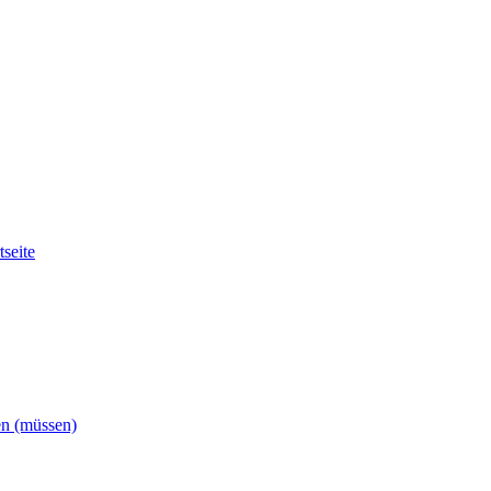
tseite
en (müssen)