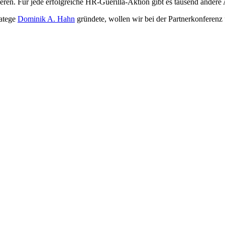
sieren. Für jede erfolgreiche HR-Guerilla-Aktion gibt es tausend ande
ratege
Dominik A. Hahn
gründete, wollen wir bei der Partnerkonferenz