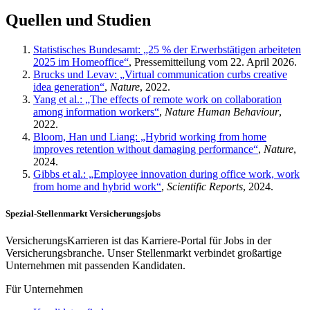
Quellen und Studien
Statistisches Bundesamt: „25 % der Erwerbstätigen arbeiteten
2025 im Homeoffice“
, Pressemitteilung vom 22. April 2026.
Brucks und Levav: „Virtual communication curbs creative
idea generation“
,
Nature
, 2022.
Yang et al.: „The effects of remote work on collaboration
among information workers“
,
Nature Human Behaviour
,
2022.
Bloom, Han und Liang: „Hybrid working from home
improves retention without damaging performance“
,
Nature
,
2024.
Gibbs et al.: „Employee innovation during office work, work
from home and hybrid work“
,
Scientific Reports
, 2024.
Spezial-Stellenmarkt Versicherungsjobs
VersicherungsKarrieren ist das Karriere-Portal für Jobs in der
Versicherungsbranche. Unser Stellenmarkt verbindet großartige
Unternehmen mit passenden Kandidaten.
Für Unternehmen